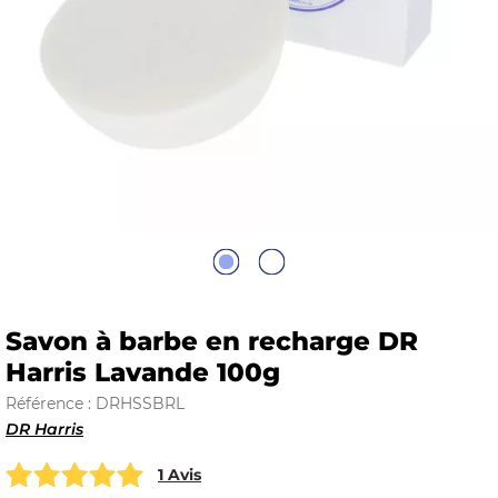
E
 FRAICHE
E
S
Savon à barbe en recharge DR
Harris Lavande 100g
Référence : DRHSSBRL
DR Harris
RBE
1 Avis