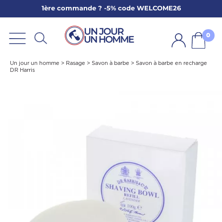
1ère commande ? -5% code WELCOME26
ARBE
E
0
PS
Un jour un homme
>
Rasage
>
Savon à barbe
>
Savon à barbe en recharge
DR Harris
SER LA BARBE