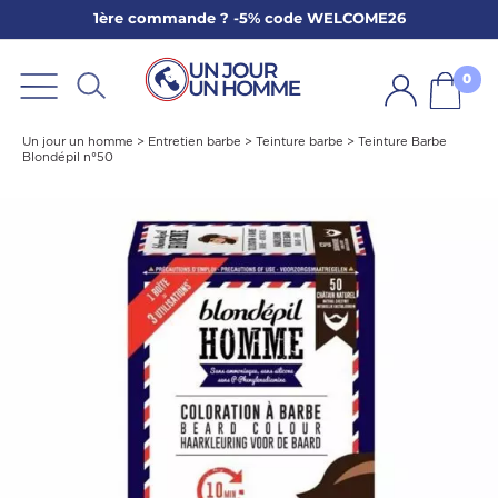
1ère commande ? -5% code WELCOME26
ARBE
E
0
PS
Un jour un homme
>
Entretien barbe
>
Teinture barbe
>
Teinture Barbe
Blondépil n°50
SER LA BARBE