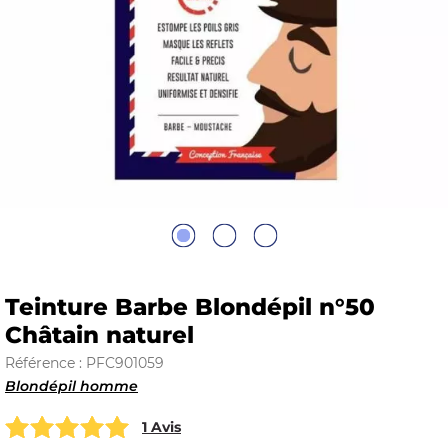
E
 FRAICHE
E
S
Teinture Barbe Blondépil n°50
Châtain naturel
Référence : PFC901059
Blondépil homme
RBE
1 Avis