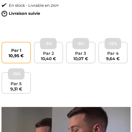
En stock - Livrable en 24H
Livraison suivie
-5%
-8%
-12%
Par 1
Par 2
Par 3
Par 4
10,95 €
10,40 €
10,07 €
9,64 €
-15%
OMME
Par 5
9,31 €