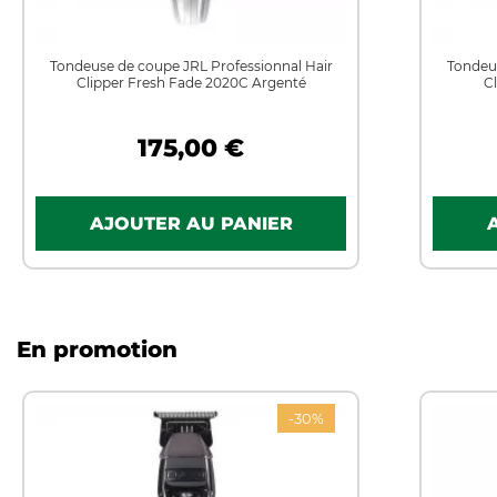
Tondeuse de coupe JRL Professionnal Hair
Tondeus
Clipper Fresh Fade 2020C Argenté
C
175,00 €
En promotion
-30%