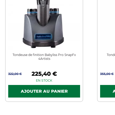
Tondeuse de finition Babyliss Pro SnapFx
Tond
4Artists
225,40 €
322,00 €
355,00 €
EN STOCK