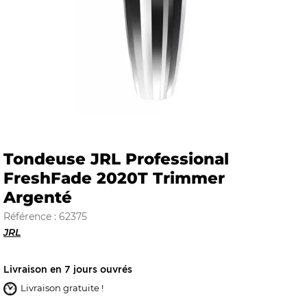
E
 FRAICHE
Tondeuse JRL Professional
FreshFade 2020T Trimmer
E
S
Argenté
Référence : 62375
JRL
RBE
Livraison en 7 jours ouvrés
Livraison gratuite !