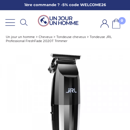
1ère commande ? -5% code WELCOME26
ARBE
E
0
PS
Un jour un homme
>
Cheveux
>
Tondeuse cheveux
>
Tondeuse JRL
Professional FreshFade 2020T Trimmer
SER LA BARBE