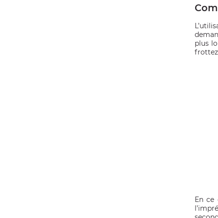
Comm
L’util
demand
plus l
frotte
En ce 
l’impr
second