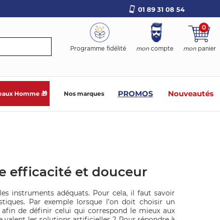
01 89 31 08 54
0
Programme fidélité
mon
compte
mon
panier
PROMOS
Nouveautés
eaux Homme 🎁
Nos marques
e efficacité et douceur
les instruments adéquats. Pour cela, il faut savoir
stiques. Par exemple lorsque l’on doit choisir un
afin de définir celui qui correspond le mieux aux
e valent les solutions artificielles ? Pour répondre à