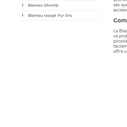
ses qu
E
Blaireau Silvertip
accesso
Blaireau rasage Pur Gris
Comm
La Blac
ce pro
 FRAICHE
pilosi
facile
offre 
E
S
RBE