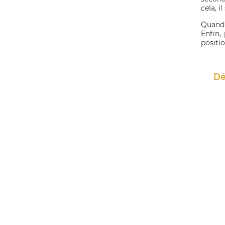
cela, i
Quand l
Enfin,
positi
Dé