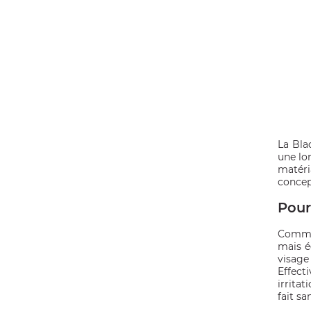
La Bla
une lo
matéri
OMME
concep
Pour
Comme 
mais é
visage
Effect
irrita
fait sa