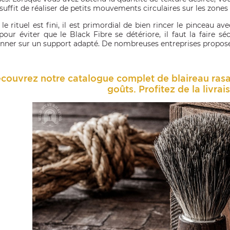
l suffit de réaliser de petits mouvements circulaires sur les zones
e rituel est fini, il est primordial de bien rincer le pinceau av
 pour éviter que le Black Fibre se détériore, il faut la faire s
onner sur un support adapté. De nombreuses entreprises proposen
couvrez notre catalogue complet de blaireau rasa
goûts. Profitez de la livrai