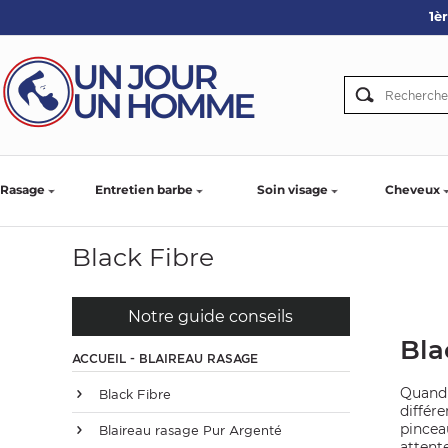
1è
ARBE
IE
PS
Rasage
Entretien barbe
Soin visage
Cheveux
Black Fibre
SER LA BARBE
Notre guide conseils
Bla
ACCUEIL - BLAIREAU RASAGE
Quand 
Black Fibre
différ
pincea
Blaireau rasage Pur Argenté
attente