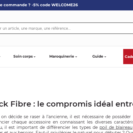
re commande ? -5% code WELCOME26
Soin corps
Maroquinerie
Guide
Cad
ck Fibre : le compromis idéal entr
on décide se raser à l’ancienne, il est nécessaire de posséder 
encier chaque accessoire en connaissant les diverses caractéri
u, il est important de différencier les types de
poil de blaireau
s et aux besoins. Faut-il privilégier le naturel pour débuter ? Qu