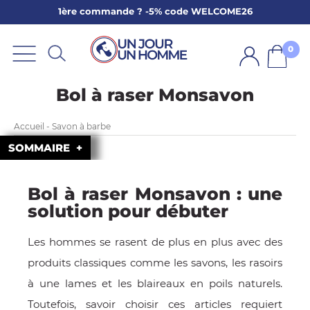
1ère commande ? -5% code WELCOME26
ARBE
E
0
PS
Bol à raser Monsavon
Accueil - Savon à barbe
SOMMAIRE
Bol à raser Monsavon : une
SER LA BARBE
solution pour débuter
Les hommes se rasent de plus en plus avec des
produits classiques comme les savons, les rasoirs
à une lames et les blaireaux en poils naturels.
Toutefois, savoir choisir ces articles requiert