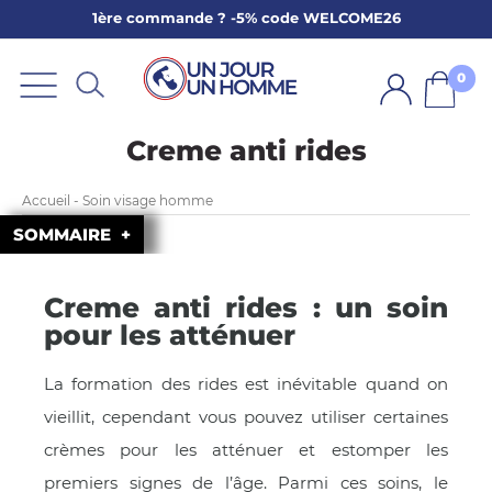
1ère commande ? -5% code WELCOME26
ARBE
E
0
PS
Creme anti rides
Accueil - Soin visage homme
SOMMAIRE
Creme anti rides : un soin
SER LA BARBE
pour les atténuer
La formation des rides est inévitable quand on
vieillit, cependant vous pouvez utiliser certaines
crèmes pour les atténuer et estomper les
premiers signes de l’âge.
Parmi ces soins, le