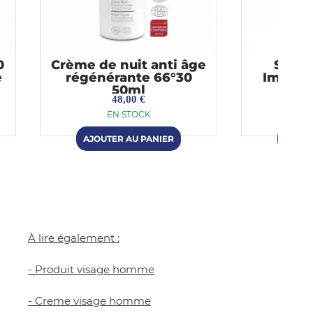
0
Crème de nuit anti âge
Sérum
e
régénérante 66°30
Imperia
50ml
48,00 €
EN STOCK
À lire également :
- Produit visage homme
- Creme visage homme