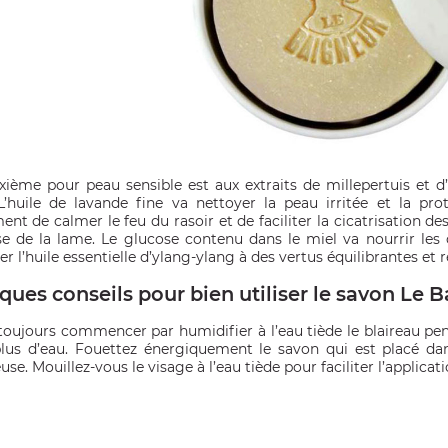
xième pour peau sensible est aux extraits de millepertuis et d’
L’huile de lavande fine va nettoyer la peau irritée et la pro
nt de calmer le feu du rasoir et de faciliter la cicatrisation des p
sse de la lame. Le glucose contenu dans le miel va nourrir les 
r l’huile essentielle d’ylang-ylang à des vertus équilibrantes et
ques conseils pour bien utiliser le savon Le 
t toujours commencer par humidifier à l’eau tiède le blaireau pen
plus d’eau. Fouettez énergiquement le savon qui est placé dan
se. Mouillez-vous le visage à l’eau tiède pour faciliter l’applicati