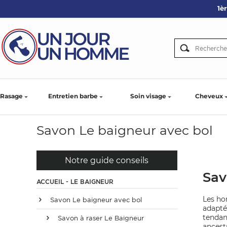
1è
ARBE
IE
PS
Rasage
Entretien barbe
Soin visage
Cheveux
Savon Le baigneur avec bol
SER LA BARBE
Notre guide conseils
Sav
ACCUEIL - LE BAIGNEUR
Les ho
Savon Le baigneur avec bol
adapté
tendan
Savon à raser Le Baigneur
ancestr