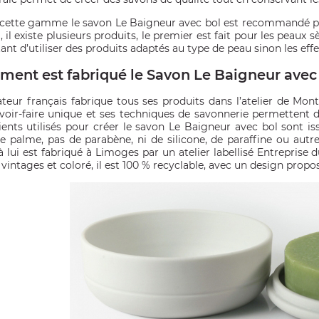
cette gamme le savon Le Baigneur avec bol est recommandé pou
i, il existe plusieurs produits, le premier est fait pour les peaux 
nt d’utiliser des produits adaptés au type de peau sinon les effet
ent est fabriqué le Savon Le Baigneur avec 
ateur français fabrique tous ses produits dans l’atelier de Mon
voir-faire unique et ses techniques de savonnerie permettent 
ients utilisés pour créer le savon Le Baigneur avec bol sont iss
de palme, pas de parabène, ni de silicone, de paraffine ou aut
à lui est fabriqué à Limoges par un atelier labellisé Entrepris
 vintages et coloré, il est 100 % recyclable, avec un design prop