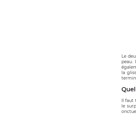
Le deu
peau. 
égaleme
la gli
termine
Quel
Il fau
le sur
onctueu