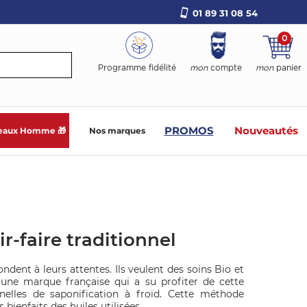
01 89 31 08 54
0
Programme fidélité
mon
compte
mon
panier
PROMOS
Nouveautés
eaux Homme 🎁
Nos marques
r-faire traditionnel
dent à leurs attentes. Ils veulent des soins Bio et
 une marque française qui a su profiter de cette
elles de saponification à froid. Cette méthode
bienfaits des huiles utilisées.