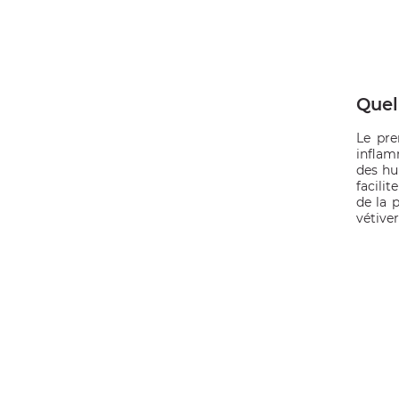
Quel
Le pre
inflamm
des hu
facilit
de la p
vétive
OMME