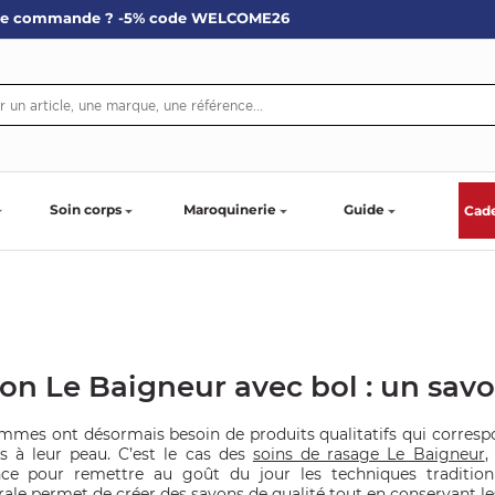
re commande ? -5% code WELCOME26
Soin corps
Maroquinerie
Guide
Cad
on Le Baigneur avec bol : un savoi
mmes ont désormais besoin de produits qualitatifs qui correspon
s à leur peau. C’est le cas des
soins de rasage Le Baigneur
,
ce pour remettre au goût du jour les techniques traditionn
ale permet de créer des savons de qualité tout en conservant les 