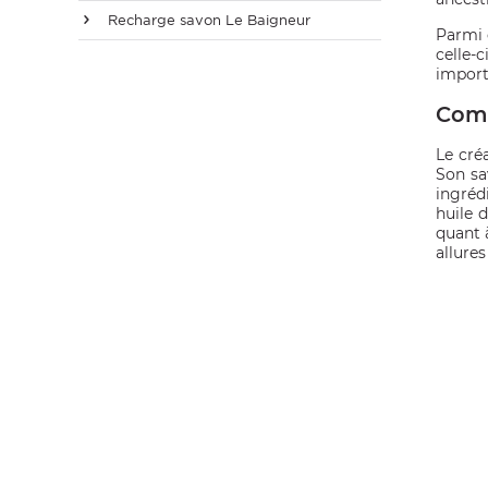
E
Recharge savon Le Baigneur
Parmi 
celle-c
importa
Comm
 FRAICHE
Le cré
Son sa
ingréd
huile 
quant 
allures
E
S
RBE