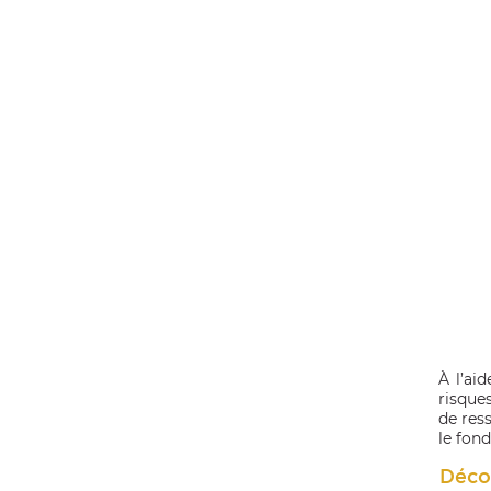
À l’ai
risque
de res
le fon
Décou