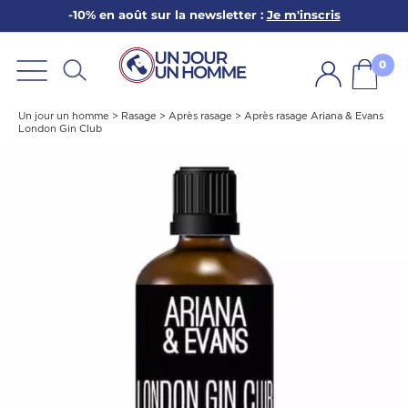
-10% en août sur la newsletter :
Je m'inscris
ARBE
E
0
PS
Un jour un homme
>
Rasage
>
Après rasage
>
Après rasage Ariana & Evans
London Gin Club
SER LA BARBE