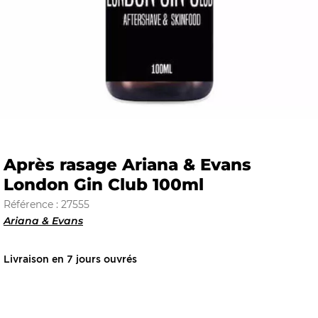
E
 FRAICHE
Après rasage Ariana & Evans
London Gin Club 100ml
E
S
Référence : 27555
Ariana & Evans
Livraison en 7 jours ouvrés
RBE