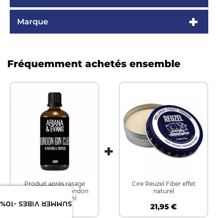
Marque
Fréquemment achetés ensemble
Produit après rasage
Cire Reuzel Fiber effet
Ariana & Evans London
naturel
Gin Club 100ml
SUMMER VIBES -10%
23,90 €
21,95 €