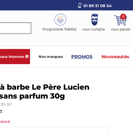
01 89 31 08 54
0
Programme fidélité
mon
compte
mon
panier
PROMOS
Nouveautés
eaux Homme 🎁
Nos marques
 barbe Le Père Lucien
 sans parfum 30g
-30-SP
n
 stock