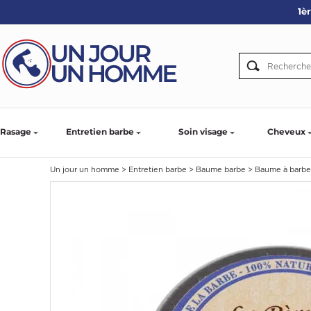
1è
ARBE
IE
PS
Rasage
Entretien barbe
Soin visage
Cheveux
Un jour un homme
>
Entretien barbe
>
Baume barbe
>
Baume à barbe
SER LA BARBE