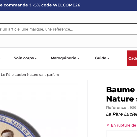
re commande ? -5% code WELCOME26
Soin corps
Maroquinerie
Guide
Cad
 Le Père Lucien Nature sans parfum
Baume à
Nature
BB
Référence :
Le Père Lucie
En rupture de