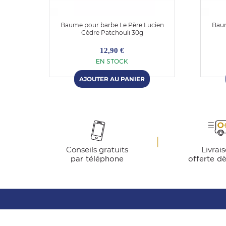
s
Baume pour barbe Le Père Lucien
Baum
00ml
Cèdre Patchouli 30g
12,90 €
EN STOCK
Conseils gratuits
Livrai
par téléphone
offerte d