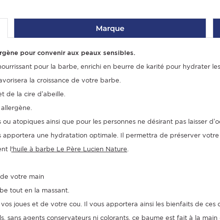
Marque
ergène pour convenir aux peaux sensibles.
rrissant pour la barbe, enrichi en beurre de karité pour hydrater les 
 favorisera la croissance de votre barbe.
 de la cire d’abeille.
allergène.
les ou atopiques ainsi que pour les personnes ne désirant pas laisser d’
 apportera une hydratation optimale. Il permettra de préserver votre p
nt l
'huile à barbe Le Père Lucien Nature
.
 de votre main
rbe tout en la massant.
s joues et de votre cou. Il vous apportera ainsi les bienfaits de ces
 sans agents conservateurs ni colorants, ce baume est fait à la main d