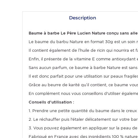
Description
Baume à barbe Le Père Lucien Nature conçu sans all
Le baume du barbu Nature en format 30g est un soin nou
Il contient également de l’huile de ricin qui nourrira et
Enfin, il présente de la vitamine E comme antioxydant et
Sans aucun parfum, ce baume à barbe Nature est sans 
Il est donc parfait pour une utilisation sur peaux fragi
OMME
Grâce au beurre de karité qu’il contient, ce baume vous
En complément nous vous conseillons d'utiliser égaleme
Conseils d'utilisation :
1. Prendre une petite quantité du baume dans le creux
2. Le réchauffer puis l'étaler délicatement sur votre ba
3. Vous pouvez également en appliquer sur la peau de vo
Fabriqué en France avec des ingrédients 100 % naturels,