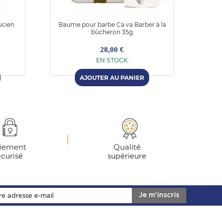
ucien
Baume pour barbe Ca va Barber à la
Bau
bûcheron 35g
28,00 €
EN STOCK
iement
Qualité
écurisé
supérieure
Je m'inscris