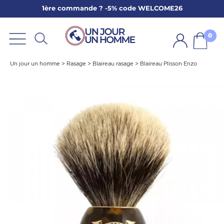
1ère commande ? -5% code WELCOME26
ARBE
E
0
PS
Un jour un homme
>
Rasage
>
Blaireau rasage
>
Blaireau Plisson Enzo
SER LA BARBE