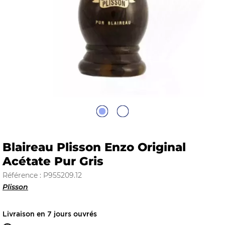
E
 FRAICHE
E
S
Blaireau Plisson Enzo Original
Acétate Pur Gris
Référence : P955209.12
Plisson
RBE
Livraison en 7 jours ouvrés