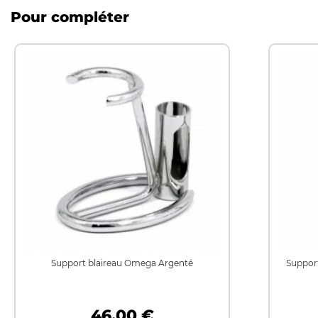
Pour compléter
Support blaireau Omega Argenté
Support
46,00 €