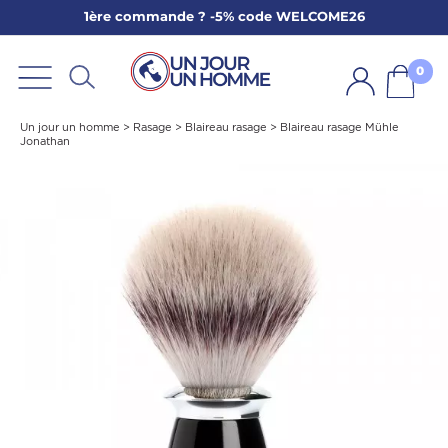
1ère commande ? -5% code WELCOME26
ARBE
E
0
PS
Un jour un homme
>
Rasage
>
Blaireau rasage
>
Blaireau rasage Mühle
Jonathan
SER LA BARBE