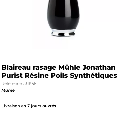
E
 FRAICHE
Blaireau rasage Mühle Jonathan
Purist Résine Poils Synthétiques
E
S
Référence : 31K56
Muhle
Livraison en 7 jours ouvrés
RBE