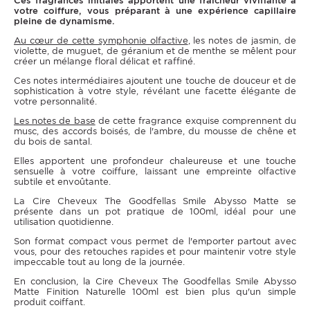
Ces fragrances initiales apportent une fraîcheur vivifiante à
votre coiffure, vous préparant à une expérience capillaire
pleine de dynamisme.
Au cœur de cette symphonie olfactive
, les notes de jasmin, de
violette, de muguet, de géranium et de menthe se mêlent pour
créer un mélange floral délicat et raffiné.
Ces notes intermédiaires ajoutent une touche de douceur et de
sophistication à votre style, révélant une facette élégante de
votre personnalité.
Les notes de base
de cette fragrance exquise comprennent du
musc, des accords boisés, de l'ambre, du mousse de chêne et
du bois de santal.
Elles apportent une profondeur chaleureuse et une touche
sensuelle à votre coiffure, laissant une empreinte olfactive
subtile et envoûtante.
La Cire Cheveux The Goodfellas Smile Abysso Matte se
présente dans un pot pratique de 100ml, idéal pour une
utilisation quotidienne.
Son format compact vous permet de l'emporter partout avec
vous, pour des retouches rapides et pour maintenir votre style
impeccable tout au long de la journée.
En conclusion, la Cire Cheveux The Goodfellas Smile Abysso
Matte Finition Naturelle 100ml est bien plus qu'un simple
produit coiffant.