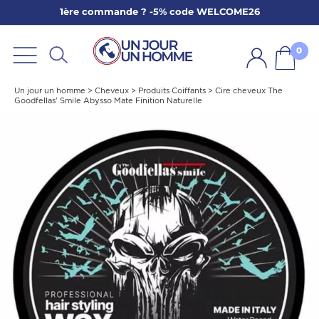
1ère commande ? -5% code WELCOME26
ARBE
E
0
PS
Un jour un homme
>
Cheveux
>
Produits Coiffants
>
Cire cheveux The
Goodfellas' Smile Abysso Mate Finition Naturelle
SER LA BARBE