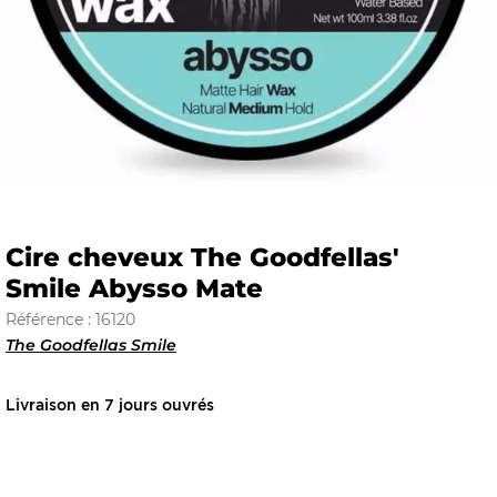
E
 FRAICHE
Cire cheveux The Goodfellas'
Smile Abysso Mate
E
S
Référence : 16120
The Goodfellas Smile
Livraison en 7 jours ouvrés
RBE