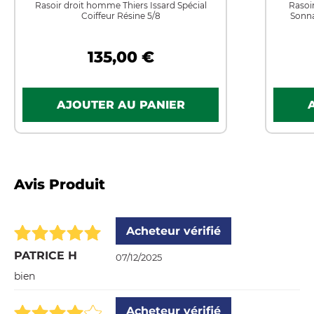
Rasoir droit homme Thiers Issard Spécial
Rasoi
Coiffeur Résine 5/8
Sonna
135,00 €
Avis Produit
Acheteur vérifié
PATRICE H
07/12/2025
bien
Acheteur vérifié