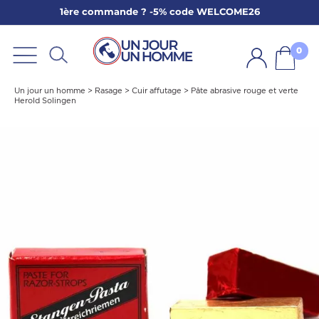
1ère commande ? -5% code WELCOME26
ARBE
E
0
PS
Un jour un homme
>
Rasage
>
Cuir affutage
>
Pâte abrasive rouge et verte
Herold Solingen
SER LA BARBE