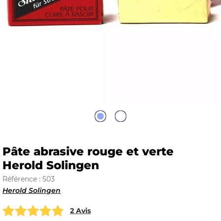
E
 FRAICHE
E
S
Pâte abrasive rouge et verte
Herold Solingen
Référence : 503
Herold Solingen
RBE
2 Avis