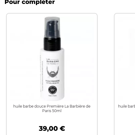
Pour compléter
huile barbe douce Première La Barbière de
huile ba
Paris 50ml
39,00 €