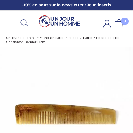
-10% en août sur la newsletter :
Je m'inscris
ARBE
E
0
PS
Un jour un homme
>
Entretien barbe
>
Peigne à barbe
>
Peigne en corne
Gentleman Barbier 14cm
SER LA BARBE