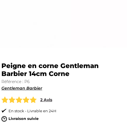
E
 FRAICHE
Peigne en corne Gentleman
Barbier 14cm Corne
E
S
Référence : P6
Gentleman Barbier
2 Avis
RBE
En stock - Livrable en 24H
Livraison suivie