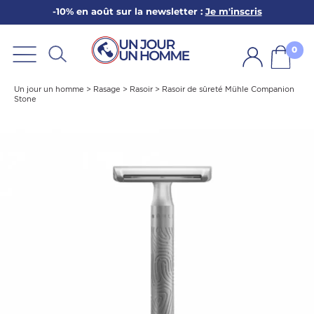
-10% en août sur la newsletter :
Je m'inscris
ARBE
E
0
PS
Un jour un homme
>
Rasage
>
Rasoir
>
Rasoir de sûreté Mühle Companion
Stone
SER LA BARBE