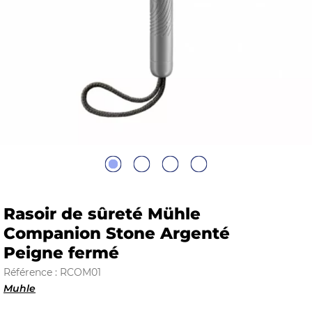
E
 FRAICHE
E
S
Rasoir de sûreté Mühle
Companion Stone Argenté
Peigne fermé
RBE
Référence : RCOM01
Muhle