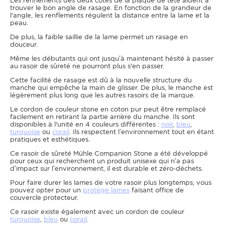
Les renflements des deux côtés de la plaque de tête aident à
trouver le bon angle de rasage. En fonction de la grandeur de
l'angle, les renflements régulent la distance entre la lame et la
peau.
De plus, la faible saillie de la lame permet un rasage en
douceur.
Même les débutants qui ont jusqu’à maintenant hésité à passer
au rasoir de sûreté ne pourront plus s'en passer.
Cette facilité de rasage est dû à la nouvelle structure du
manche qui empêche la main de glisser. De plus, le manche est
légèrement plus long que les autres rasoirs de la marque.
Le cordon de couleur stone en coton pur peut être remplacé
facilement en retirant la partie arrière du manche. Ils sont
disponibles à l'unité en 4 couleurs différentes :
noir
,
bleu
,
turquoise
ou
corail
. Ils respectent l’environnement tout en étant
pratiques et esthétiques.
Ce rasoir de sûreté Mühle Companion Stone a été développé
pour ceux qui recherchent un produit unisexe qui n’a pas
d’impact sur l’environnement, il est durable et zéro-déchets.
Pour faire durer les lames de votre rasoir plus longtemps, vous
pouvez opter pour un
protège lames
faisant office de
couvercle protecteur.
Ce rasoir existe également avec un cordon de couleur
turquoise
,
bleu
ou
corail
.