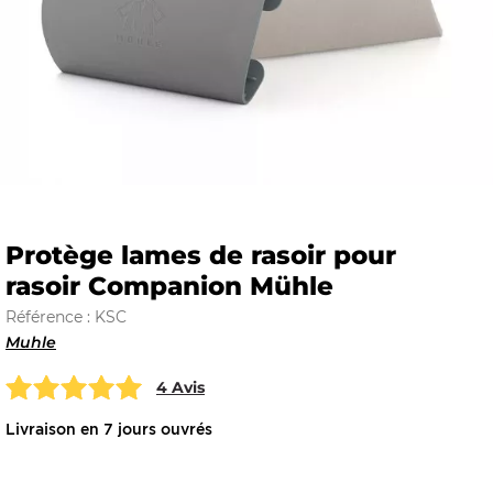
E
 FRAICHE
Protège lames de rasoir pour
rasoir Companion Mühle
E
S
Référence : KSC
Muhle
4 Avis
RBE
Livraison en 7 jours ouvrés