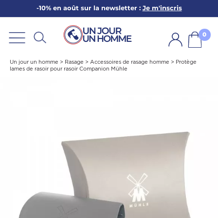
-10% en août sur la newsletter :
Je m'inscris
ARBE
E
0
PS
Un jour un homme
>
Rasage
>
Accessoires de rasage homme
>
Protège
lames de rasoir pour rasoir Companion Mühle
SER LA BARBE