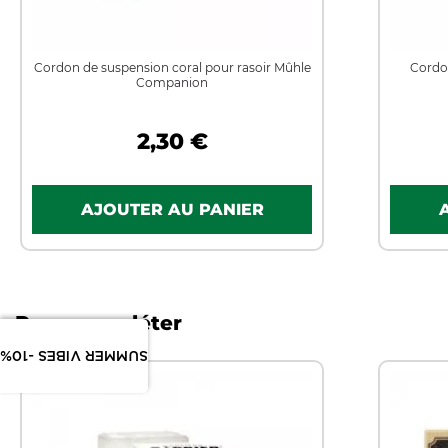
Cordon de suspension coral pour rasoir Mûhle
Cordon
Companion
2,30 €
Pour compléter
SUMMER VIBES -10%