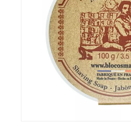
E
 FRAICHE
E
S
RBE