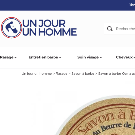
1è
ARBE
IE
PS
Rasage
Entretien barbe
Soin visage
Cheveux
Un jour un homme
>
Rasage
>
Savon à barbe
>
Savon à barbe Osma av
SER LA BARBE