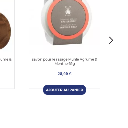
grume &
savon pour le rasage Mühle Agrume &
Bol d
Menthe 65g
28,00 €