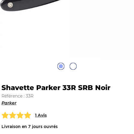
E
 FRAICHE
E
S
Shavette Parker 33R SRB Noir
Référence : 33R
Parker
1 Avis
RBE
Livraison en 7 jours ouvrés