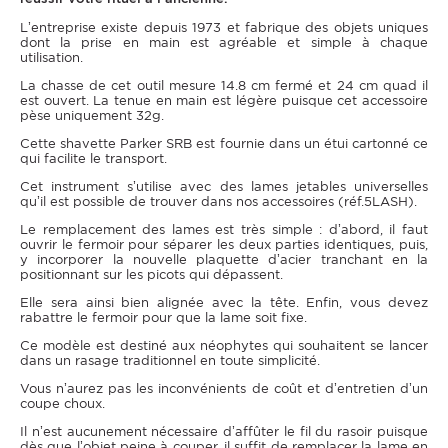
L’entreprise existe depuis 1973 et fabrique des objets uniques
dont la prise en main est agréable et simple à chaque
utilisation.
La chasse de cet outil mesure 14.8 cm fermé et 24 cm quad il
est ouvert. La tenue en main est légère puisque cet accessoire
pèse uniquement 32g.
Cette shavette Parker SRB est fournie dans un étui cartonné ce
qui facilite le transport.
Cet instrument s’utilise avec des lames jetables universelles
qu’il est possible de trouver dans nos accessoires (réf.5LASH).
Le remplacement des lames est très simple : d’abord, il faut
ouvrir le fermoir pour séparer les deux parties identiques, puis,
y incorporer la nouvelle plaquette d’acier tranchant en la
positionnant sur les picots qui dépassent.
Elle sera ainsi bien alignée avec la tête. Enfin, vous devez
rabattre le fermoir pour que la lame soit fixe.
Ce modèle est destiné aux néophytes qui souhaitent se lancer
dans un rasage traditionnel en toute simplicité.
Vous n’aurez pas les inconvénients de coût et d’entretien d’un
coupe choux.
Il n’est aucunement nécessaire d’affûter le fil du rasoir puisque
dès que l’objet peine à couper, il suffit de remplacer la lame en