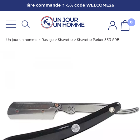
1ère commande ? -5% code WELCOME26
ARBE
E
0
PS
Un jour un homme
>
Rasage
>
Shavette
>
Shavette Parker 33R SRB
SER LA BARBE