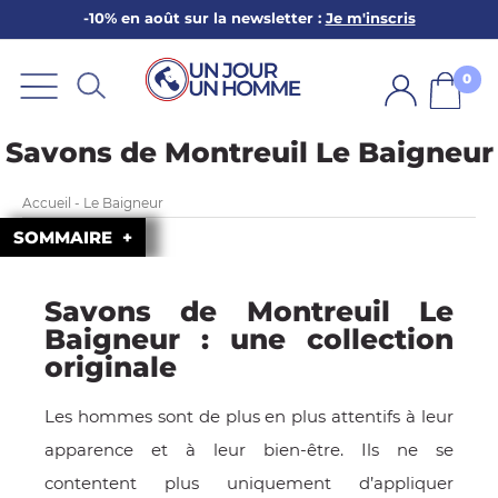
-10% en août sur la newsletter :
Je m'inscris
ARBE
E
0
PS
Savons de Montreuil Le Baigneur
Accueil - Le Baigneur
SOMMAIRE
Savons de Montreuil Le
SER LA BARBE
Baigneur : une collection
originale
Les hommes sont de plus en plus attentifs à leur
apparence et à leur bien-être. Ils ne se
contentent plus uniquement d’appliquer