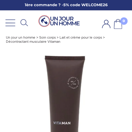
1ère commande ? -5% code WELCOME26
ARBE
E
0
PS
Un jour un homme
>
Soin corps
>
Lait et crème pour le corps
>
Décontractant musculaire Vitaman
SER LA BARBE