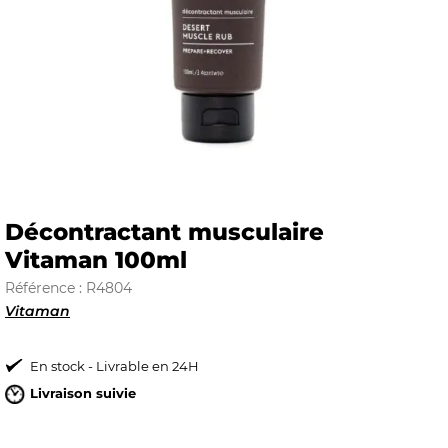
E
 FRAICHE
Décontractant musculaire
Vitaman 100ml
E
S
Référence : R4804
Vitaman
En stock - Livrable en 24H
RBE
Livraison suivie