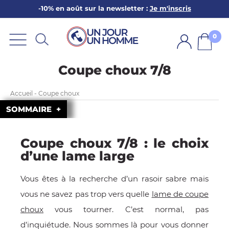
-10% en août sur la newsletter :
Je m'inscris
ARBE
E
0
PS
Coupe choux 7/8
Accueil - Coupe choux
SOMMAIRE
Coupe choux 7/8 : le choix
SER LA BARBE
d’une lame large
Vous êtes à la recherche d’un rasoir sabre mais
vous ne savez pas trop vers quelle
lame de coupe
choux
vous tourner. C’est normal, pas
d’inquiétude. Nous sommes là pour vous donner