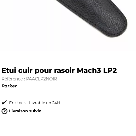
E
 FRAICHE
Etui cuir pour rasoir Mach3 LP2
Référence : PAACLP2NOIR
E
S
Parker
En stock - Livrable en 24H
Livraison suivie
RBE