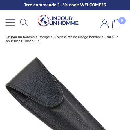
1ère commande ? -5% code WELCOME26
ARBE
E
0
PS
Un jour un homme
>
Rasage
>
Accessoires de rasage homme
>
Etui cuir
pour rasoir Mach3 LP2
SER LA BARBE