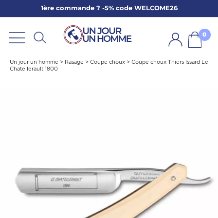
1ère commande ? -5% code WELCOME26
ARBE
E
0
PS
Un jour un homme
>
Rasage
>
Coupe choux
>
Coupe choux Thiers Issard Le
Chatellerault 1800
SER LA BARBE