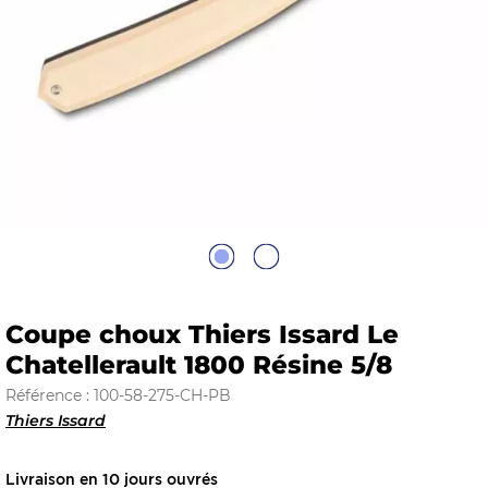
E
 FRAICHE
E
S
Coupe choux Thiers Issard Le
Chatellerault 1800 Résine 5/8
Référence : 100-58-275-CH-PB
Thiers Issard
RBE
Livraison en 10 jours ouvrés