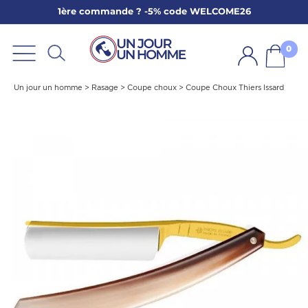
1ère commande ? -5% code WELCOME26
ARBE
E
0
PS
Un jour un homme
>
Rasage
>
Coupe choux
>
Coupe Choux Thiers Issard
SER LA BARBE