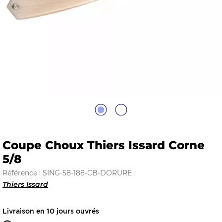
E
 FRAICHE
E
S
Coupe Choux Thiers Issard Corne
5/8
Référence : SING-58-188-CB-DORURE
Thiers Issard
RBE
Livraison en 10 jours ouvrés