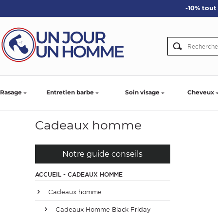
-10% tout 
ARBE
IE
PS
Rasage
Entretien barbe
Soin visage
Cheveux
Cadeaux homme
SER LA BARBE
Notre guide conseils
ACCUEIL - CADEAUX HOMME
Cadeaux homme
Cadeaux Homme Black Friday