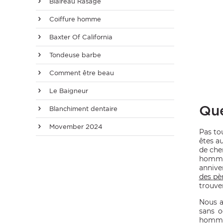
Blaireau Rasage
Coiffure homme
Baxter Of California
Tondeuse barbe
Comment être beau
Le Baigneur
Que
Blanchiment dentaire
OMME
Movember 2024
Pas to
êtes a
de che
homme 
annive
des pè
trouver
Nous a
sans o
hommes