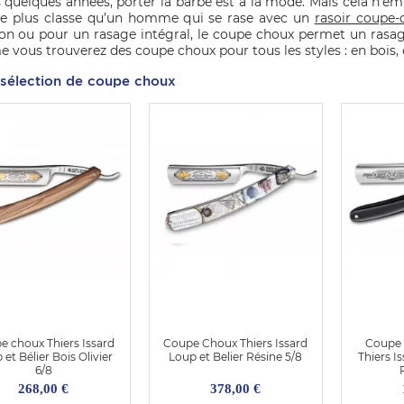
 quelques années, porter la barbe est à la mode. Mais cela n’em
e plus classe qu’un homme qui se rase avec un
rasoir coupe-
ion ou pour un rasage intégral, le coupe choux permet un rasag
ous trouverez des coupe choux pour tous les styles : en bois, en
 sélection de coupe choux
e choux Thiers Issard
Coupe Choux Thiers Issard
Coupe 
et Bélier Bois Olivier
Loup et Belier Résine 5/8
Thiers I
6/8
268,00 €
378,00 €