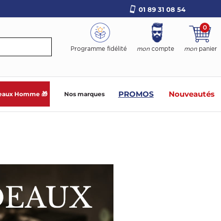
01 89 31 08 54
0
Programme fidélité
mon
compte
mon
panier
PROMOS
Nouveautés
eaux Homme 🎁
Nos marques