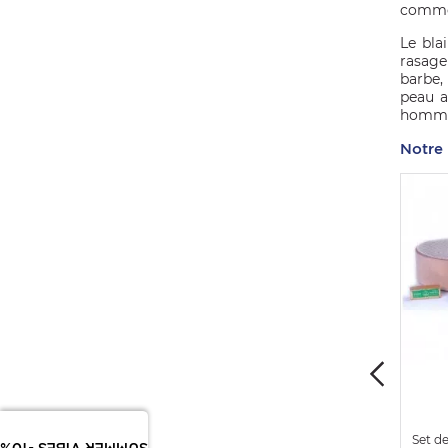
comme l
Le bla
rasage
barbe,
peau a
homme 
Notre 
Coffret rasage homme
Coffret rasage homme
Set d