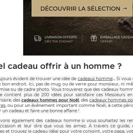
l cadeau offrir à un homme ?
ujours évident de trouver une idée de
cadeaux homme
… Si vous
u bon endroit. Ici, pas de mug ou de verre pour monsieur, ni même
mise ou de cadre photo. Vous trouverez que des cadeaux homme
contient plus de 200 idées pour satisfaire ces Messieurs e
rsaire, des
, des
cadeaux hommes pour
cadeaux hommes pour Noël
res
, ou pour un événement important comme Noël, à cette périod
 un cadeau et faire une bonne affaire !
vons également des cadeaux homme si vous souhaitez les remer
ccasion et leur dire que vous les aimez. A travers ce guide,
 et trouvez le cadeau idéal pour votre conjoint, votre papa, vot