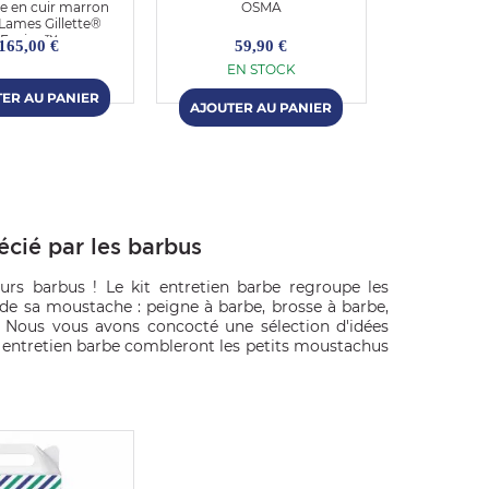
e en cuir marron
OSMA
Sapiens BI
 Lames Gillette®
Sha
Fusion™
165,00 €
59,90 €
78
EN STOCK
EN 
écié par les barbus
s barbus ! Le kit entretien barbe regroupe les
 de sa moustache : peigne à barbe, brosse à barbe,
. Nous vous avons concocté une sélection d'idées
ts entretien barbe combleront les petits moustachus