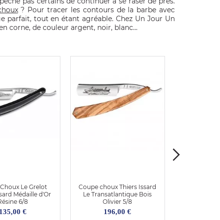
pêche pas certains de continuer à se raser de près.
choux
? Pour tracer les contours de la barbe avec
e parfait, tout en étant agréable. Chez Un Jour Un
 corne, de couleur argent, noir, blanc...
Choux Le Grelot
Coupe choux Thiers Issard
Coupe choux
ssard Médaille d'Or
Le Transatlantique Bois
Loup et Bé
Résine 6/8
Olivier 5/8
Cor
135,00 €
196,00 €
319