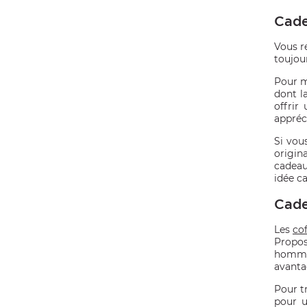
Cade
Vous r
toujou
Pour m
dont l
offrir
appréci
Si vou
origin
cadeau
idée c
Cade
Les
co
Propos
homme 
avantag
Pour tr
pour u