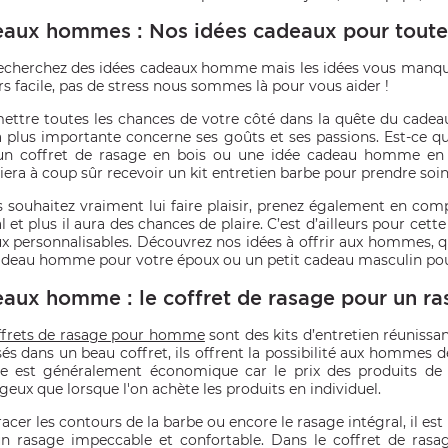
aux hommes : Nos idées cadeaux pour toutes
echerchez des idées cadeaux homme mais les idées vous manqu
rs facile, pas de stress nous sommes là pour vous aider !
ettre toutes les chances de votre côté dans la quête du cadeau
a plus importante concerne ses goûts et ses passions. Est-ce 
 un coffret de rasage en bois ou une idée cadeau homme en l
era à coup sûr recevoir un kit entretien barbe pour prendre soin 
s souhaitez vraiment lui faire plaisir, prenez également en com
al et plus il aura des chances de plaire. C’est d’ailleurs pour c
x personnalisables. Découvrez nos idées à offrir aux hommes,
adeau homme pour votre époux ou un petit cadeau masculin pou
aux homme : le coffret de rasage pour un r
ffrets de rasage pour homme
sont des kits d’entretien réunissan
és dans un beau coffret, ils offrent la possibilité aux hommes de
est généralement économique car le prix des produits de 
eux que lorsque l'on achète les produits en individuel.
acer les contours de la barbe ou encore le rasage intégral, il est
n rasage impeccable et confortable. Dans le coffret de rasa