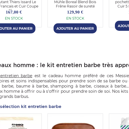
tant Thiers Issard Le
Mühle Boreal Blend Bois
pochett
Francais et Cuir Coupe
Frêne Rasoir de sureté
Cuir 5
Choux
167,00 €
129,90 €
EN STOCK
EN STOCK
aux homme : le kit entretien barbe très appr
entretien barbe
est le cadeau homme préféré de ces Messieur
oires et soins indispensables pour prendre soin de sa barbe ou
à barbe, baume à barbe, shampoing à barbe, ciseaux à barbe..
x homme à offrir ou à s'offrir pour prendre soin de soi. Nos ki
 grands barbus.
sélection kit entretien barbe