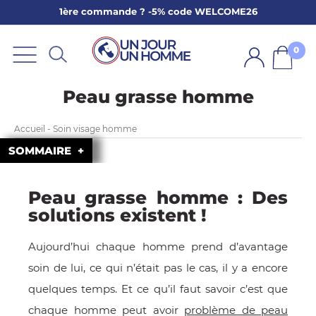
1ère commande ? -5% code WELCOME26
ARBE
E
0
PS
Peau grasse homme
Accueil - Soin visage homme
SOMMAIRE
Peau grasse homme : Des
SER LA BARBE
solutions existent !
Aujourd’hui chaque homme prend d’avantage
soin de lui, ce qui n’était pas le cas, il y a encore
quelques temps. Et ce qu’il faut savoir c’est que
chaque homme peut avoir
problème de peau