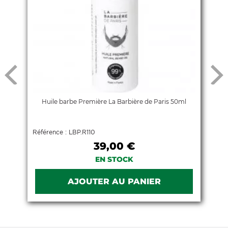
Huile barbe Première La Barbière de Paris 50ml
Référence : LBP.R110
R
39,00 €
EN STOCK