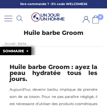
1ère commande ? -5% code WELCOME26
ARBE
E
0
PS
Huile barbe Groom
Accueil - Barbe
SOMMAIRE
Huile barbe Groom : ayez la
SER LA BARBE
peau hydratée tous les
jours.
Aujourd’hui, devenir barbu implique de prendre
soin de sa toison. Pour ne pas paraître négligé, il
est nécessaire d’utiliser des produits cosmétiques