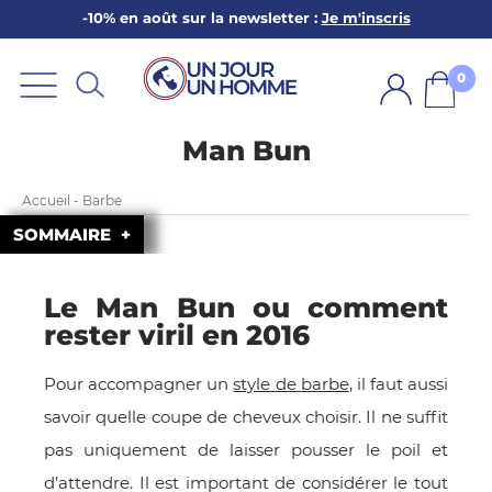
-10% en août sur la newsletter :
Je m'inscris
ARBE
E
0
PS
Man Bun
Accueil - Barbe
SOMMAIRE
Le Man Bun ou comment
SER LA BARBE
rester viril en 2016
Pour accompagner un
style de barbe
, il faut aussi
savoir quelle coupe de cheveux choisir. Il ne suffit
pas uniquement de laisser pousser le poil et
d’attendre. Il est important de considérer le tout