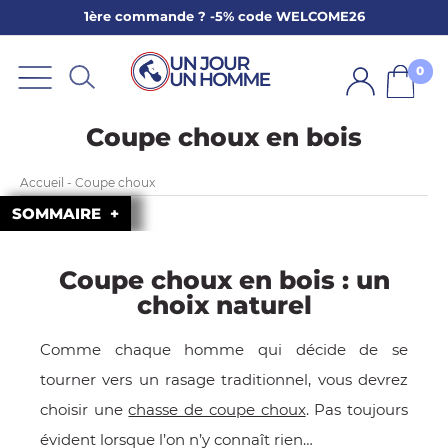
1ère commande ? -5% code WELCOME26
ARBE
E
0
PS
Coupe choux en bois
Accueil - Coupe choux
SOMMAIRE
Coupe choux en bois : un
SER LA BARBE
choix naturel
Comme chaque homme qui décide de se
tourner vers un rasage traditionnel, vous devrez
choisir une
chasse de coupe choux
. Pas toujours
évident lorsque l’on n’y connaît rien…